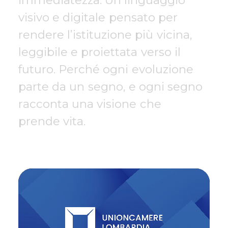
v
i
s
i
v
o
e
d
i
g
i
t
a
l
e
p
e
n
s
a
t
o
p
e
r
r
e
n
d
e
r
e
l
’
i
s
t
i
t
u
z
i
o
n
e
p
i
ù
v
i
c
i
n
a
,
l
e
g
g
i
b
i
l
e
e
p
r
o
i
e
t
t
a
t
a
v
e
r
s
o
i
l
f
u
t
u
r
o
.
P
e
r
c
h
é
o
g
n
i
e
v
o
l
u
z
i
o
n
e
p
a
r
t
e
d
a
u
n
s
e
g
n
o
,
e
o
g
n
i
s
e
g
n
o
r
a
c
c
o
n
t
a
u
n
a
v
i
s
i
o
n
e
c
h
e
p
r
e
n
d
e
v
i
t
a
.