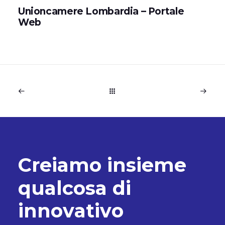
Unioncamere Lombardia – Portale
Web
C
r
e
i
a
m
o
i
n
s
i
e
m
e
q
u
a
l
c
o
s
a
d
i
i
n
n
o
v
a
t
i
v
o