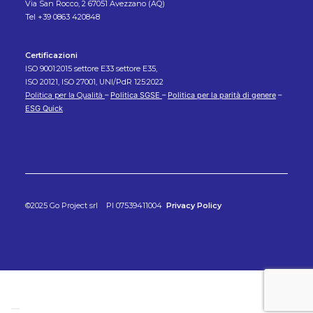
Via San Rocco, 2 67051 Avezzano (AQ)
Tel +39 0863 420848
Certificazioni
ISO 9001:2015 settore E33 settore E35,
ISO 20121, ISO 27001, UNI/PdR 125:2022
Politica per la Qualità
–
Politica SGSE
–
Politica per la parità di genere
–
ESG Quick
©2025 Go Project srl PI 07539411004
Privacy Policy