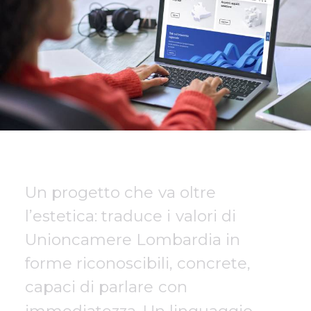
U
n
p
r
o
g
e
t
t
o
c
h
e
v
a
o
l
t
r
e
l
’
e
s
t
e
t
i
c
a
:
t
r
a
d
u
c
e
i
v
a
l
o
r
i
d
i
U
n
i
o
n
c
a
m
e
r
e
L
o
m
b
a
r
d
i
a
i
n
f
o
r
m
e
r
i
c
o
n
o
s
c
i
b
i
l
i
,
c
o
n
c
r
e
t
e
,
c
a
p
a
c
i
d
i
p
a
r
l
a
r
e
c
o
n
i
m
m
e
d
i
a
t
e
z
z
a
.
U
n
l
i
n
g
u
a
g
g
i
o