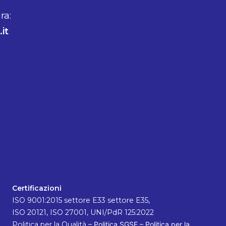
ra:
it
Certificazioni
ISO 9001:2015 settore E33 settore E35,
ISO 20121, ISO 27001, UNI/PdR 125:2022
Politica per la Qualità
–
Politica SGSE
–
Politica per la