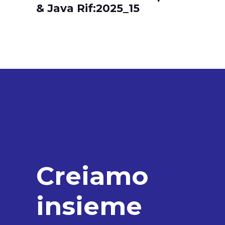
& Java Rif:2025_15
C
r
e
i
a
m
o
i
n
s
i
e
m
e