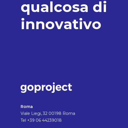
q
u
a
l
c
o
s
a
d
i
i
n
n
o
v
a
t
i
v
o
Roma
Viale Liegi, 32 00198 Roma
Tel +39 06 44239018