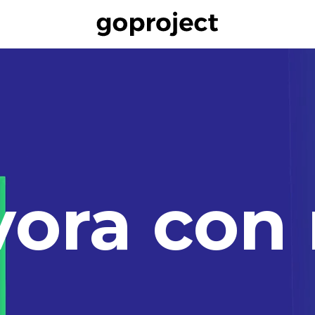
vora
con