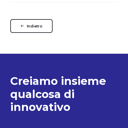
Indietro
C
r
e
i
a
m
o
i
n
s
i
e
m
e
q
u
a
l
c
o
s
a
d
i
i
n
n
o
v
a
t
i
v
o