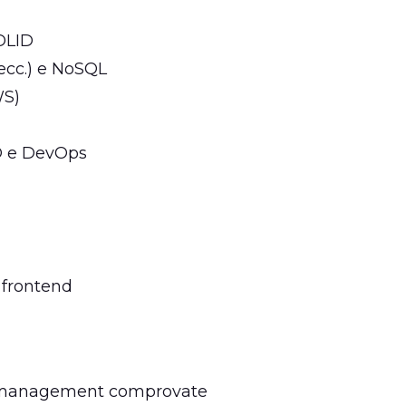
OLID
ecc.) e NoSQL
WS)
CD e DevOps
 frontend
m management comprovate