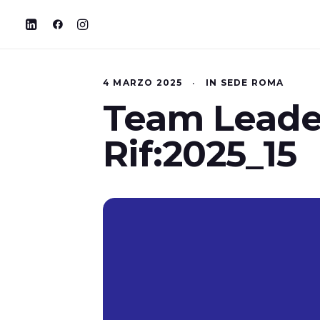
4 MARZO 2025
•
IN
SEDE ROMA
Team Leader
Rif:2025_15