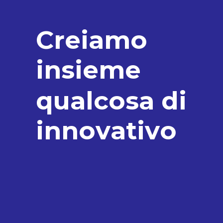
C
r
e
i
a
m
o
i
n
s
i
e
m
e
q
u
a
l
c
o
s
a
d
i
i
n
n
o
v
a
t
i
v
o