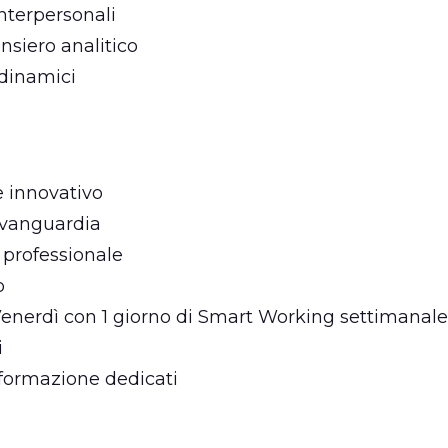
nterpersonali
nsiero analitico
 dinamici
e innovativo
avanguardia
 professionale
o
 Venerdì con 1 giorno di Smart Working settimanale
i
 formazione dedicati