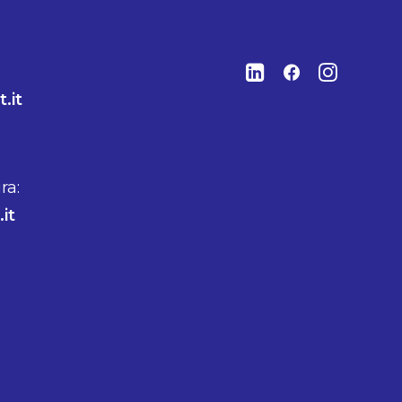
.it
ra:
it