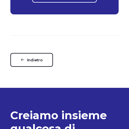
Indietro
C
r
e
i
a
m
o
i
n
s
i
e
m
e
q
u
a
l
c
o
s
a
d
i