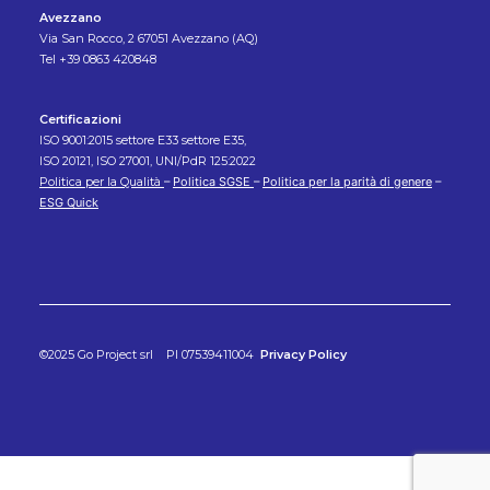
Avezzano
Via San Rocco, 2 67051 Avezzano (AQ)
Tel +39 0863 420848
Certificazioni
ISO 9001:2015 settore E33 settore E35,
ISO 20121, ISO 27001, UNI/PdR 125:2022
Politica per la Qualità
–
Politica SGSE
–
Politica per la parità di genere
–
ESG Quick
©2025 Go Project srl PI 07539411004
Privacy Policy