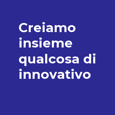
C
r
e
i
a
m
o
i
n
s
i
e
m
e
q
u
a
l
c
o
s
a
d
i
i
n
n
o
v
a
t
i
v
o