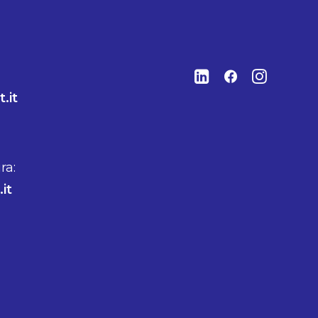
.it
ra:
it