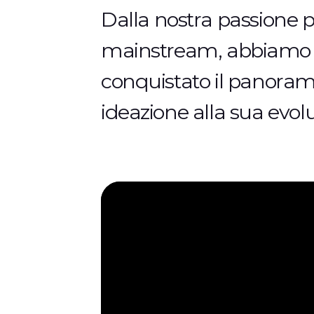
D
a
l
l
a
n
o
s
t
r
a
p
a
s
s
i
o
n
e
m
a
i
n
s
t
r
e
a
m
,
a
b
b
i
a
m
o
c
o
n
q
u
i
s
t
a
t
o
i
l
p
a
n
o
r
a
i
d
e
a
z
i
o
n
e
a
l
l
a
s
u
a
e
v
o
l