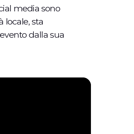
c
i
a
l
m
e
d
i
a
s
o
n
o
à
l
o
c
a
l
e
,
s
t
a
e
v
e
n
t
o
d
a
l
l
a
s
u
a