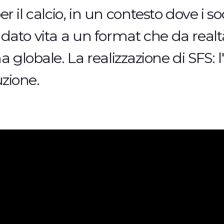
p
e
r
i
l
c
a
l
c
i
o
,
i
n
u
n
c
o
n
t
e
s
t
o
d
o
v
e
i
s
o
d
a
t
o
v
i
t
a
a
u
n
f
o
r
m
a
t
c
h
e
d
a
r
e
a
l
t
m
a
g
l
o
b
a
l
e
.
L
a
r
e
a
l
i
z
z
a
z
i
o
n
e
d
i
S
F
S
:
l
'
u
z
i
o
n
e
.