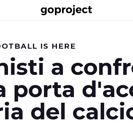
OOTBALL IS HERE
nisti a conf
a porta d'a
ria del calci