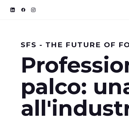
SFS - THE FUTURE OF F
Professio
palco: un
all'indust