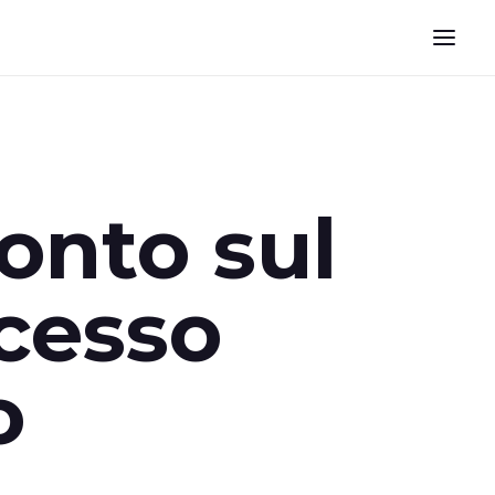
ronto sul
ccesso
o